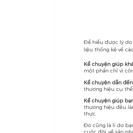
Để hiểu được lý do 
liệu thống kê về c
Kể chuyện giúp khá
một phần chỉ vì cô
Kể chuyện dẫn đến 
thương hiệu cụ thể c
Kể chuyện giúp bạn
thương hiệu đều là
thực.
Đó cũng là lí do bạ
cuộc đời, về sản ph