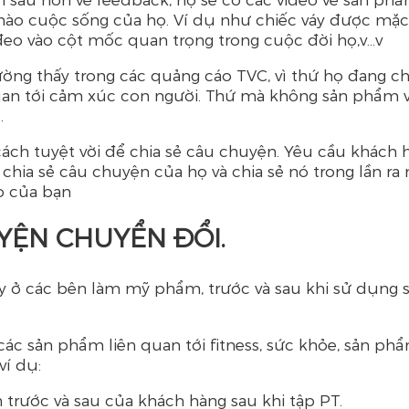
nào cuộc sống của họ. Ví dụ như chiếc váy được mặc 
đeo vào cột mốc quan trọng trong cuộc đời họ,v…v 
ường thấy trong các quảng cáo TVC, vì thứ họ đang ch
quan tới cảm xúc con người. Thứ mà không sản phẩm v
.
ách tuyệt vời để chia sẻ câu chuyện. Yêu cầu khách 
chia sẻ câu chuyện của họ và chia sẻ nó trong lần ra
o của bạn
HUYỆN CHUYỂN ĐỔI.
ày ở các bên làm mỹ phẩm, trước và sau khi sử dụng
ác sản phẩm liên quan tới fitness, sức khỏe, sản ph
ví dụ:
nh trước và sau của khách hàng sau khi tập PT.