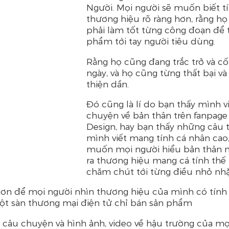
Người. Mọi người sẽ muốn biết t
thương hiệu rõ ràng hơn, rằng h
phải làm tốt từng công đoạn để t
phẩm tới tay người tiêu dùng. 
Rằng họ cũng đang trắc trở và cố
ngày, và họ cũng từng thất bại và
thiện dần.
Đó cũng là lí do bạn thấy mình v
chuyện về bản thân trên fanpage
Design, hay bạn thấy những câu 
mình viết mang tính cá nhân cao,
muốn mọi người hiểu bản thân n
ra thương hiệu mang cá tính thế 
chăm chút tới từng điều nhỏ nhặt
hơn để mọi người nhìn thương hiệu của mình có tính
ột sàn thương mại điện tử chỉ bán sản phẩm
m câu chuyện và hình ảnh, video về hậu trường của m