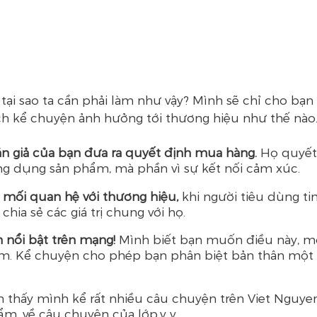
tại sao ta cần phải làm như vậy? Mình sẽ chỉ cho bạn 
ách kể chuyện ảnh hưởng tới thương hiệu như thế nào
n giả của bạn đưa ra quyết định mua hàng. 
Họ quyết
ng dụng sản phẩm, mà phần vì sự kết nối cảm xúc. 
mối quan hệ với thương hiệu,
 khi người tiêu dùng ti
hia sẻ các giá trị chung với họ. 
 nổi bật trên mạng! 
Mình biết bạn muốn điều này, m
m. Kể chuyện cho phép bạn phân biệt bản thân một 
n thấy mình kể rất nhiều câu chuyện trên Viet Nguyen
ẩm, về câu chuyện của lớp,v..v