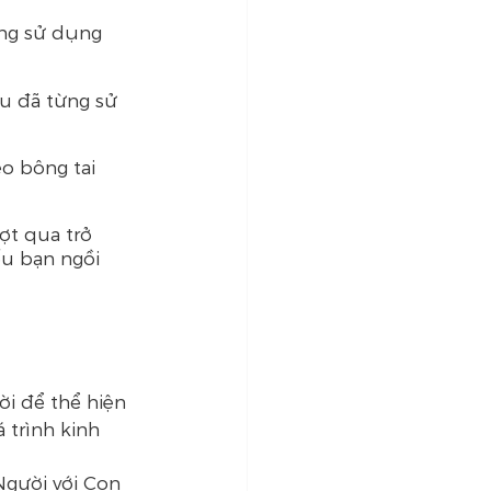
ang sử dụng 
ệu đã từng sử 
o bông tai 
ợt qua trở 
u bạn ngồi 
i để thể hiện 
 trình kinh 
Người với Con 