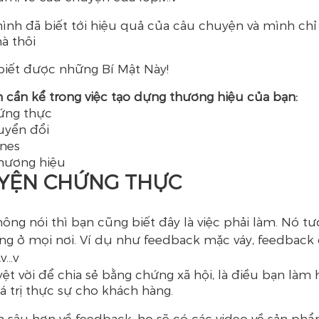
mình đã biết tới hiệu quả của câu chuyện và mình chỉ 
à thôi
n biết được những Bí Mật Này!
 cần kể trong việc tạo dựng thương hiệu của bạn: 
ứng thực
uyển đổi
nes
thương hiệu
HUYỆN CHỨNG THỰC
hông nói thì bạn cũng biết đây là việc phải làm. Nó t
g ở mọi nơi. Ví dụ như feedback mặc váy, feedback đ
,v…v
ệt vời để chia sẻ bằng chứng xã hội, là điều bạn làm 
á trị thực sự cho khách hàng.
m sâu hơn về feedback, họ sẽ có các video về sản phẩ