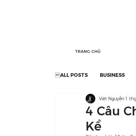
TRANG CHỦ
ALL POSTS
BUSINESS
Việt Nguyễn
1 th
4 Câu C
Kể