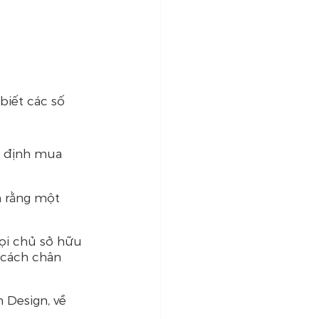
biết các số 
.
 định mua 
n rằng một 
ọi chủ sở hữu 
cách chân 
 Design, về 