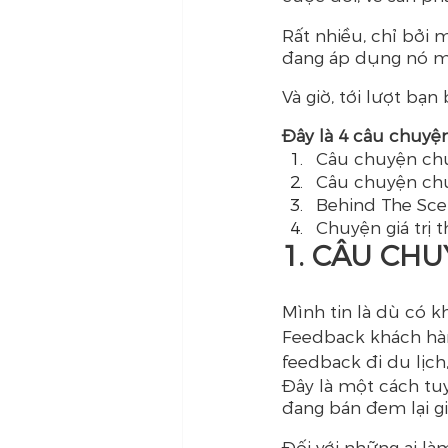
Rất nhiều, chỉ bởi 
đang áp dụng nó m
Và giờ, tới lượt bạ
Đây là 4 câu chuyện
Câu chuyện ch
Câu chuyện ch
Behind The Sce
Chuyện giá trị 
1. CÂU ​​C
Mình tin là dù có k
Feedback khách hàn
feedback đi du lịch
Đây là một cách tuy
đang bán đem lại gi
Đối với những ai là