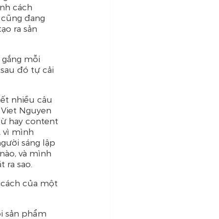
ính cách 
ọ cũng đang 
ạo ra sản 
 gắng mỗi 
 sau đó tự cải 
iết nhiều câu 
 Viet Nguyen 
từ hay content 
 vì mình 
gười sáng lập 
nào, và mình 
 ra sao.
 cách của một 
ọi sản phẩm 