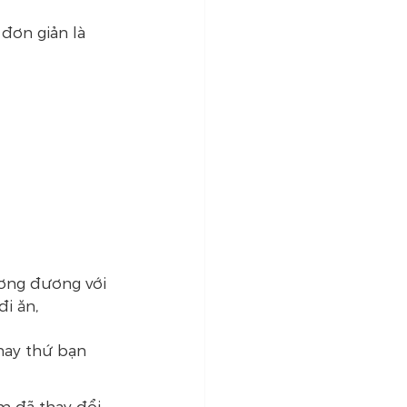
đơn giản là 
ương đương với 
i ăn, 
hay thứ bạn 
m đã thay đổi 