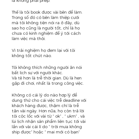
là không phải phép.
Thế là tôi book được vài bên để làm. 
Trong số đó có bên làm thiệp cưới 
mà tôi không tiện nói ra ở đây, dù 
sao họ cũng là người tốt, chỉ là họ 
chưa có kinh nghiệm để ý tới cách 
làm việc mà thôi.
Vì trải nghiệm họ đem lại với tôi 
không tốt chút nào.
Tôi không thích những người ăn nói 
bất lịch sự với người khác.
Và tệ hơn là trễ thời gian. Dù là hẹn 
gặp đi chơi, nhất là trong công việc.
Không có cái lý do nào hợp lý để 
dung thứ cho cái việc trễ deadline với 
khách hàng được, thậm chí là trễ 
tận vài ngày. Hơn nữa, họ còn trả lời 
tôi cộc lốc với vài từ “ ok” , “ ukm” , và 
lùi lịch nhận sản phẩm liên tục tới vài 
lần với vài cái lí do “ trời mưa không 
ship được” hoặc “ mai mới có bạn”