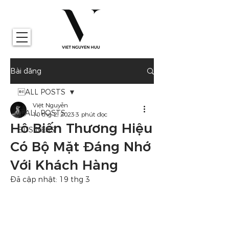
Bài đăng
ALL POSTS
Việt Nguyễn
ALL POSTS
10 thg 2, 2023
3 phút đọc
Hô Biến Thương Hiệu
BUSINESS
Có Bộ Mặt Đáng Nhớ
Với Khách Hàng
Đã cập nhật:
19 thg 3