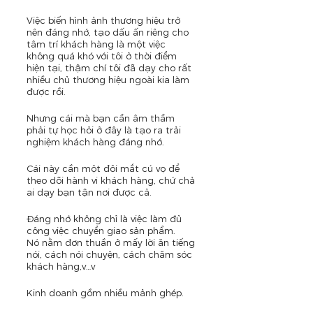
Việc biến hình ảnh thương hiệu trở 
nên đáng nhớ, tạo dấu ấn riêng cho 
tâm trí khách hàng là một việc 
không quá khó với tôi ở thời điểm 
hiện tại, thậm chí tôi đã dạy cho rất 
nhiều chủ thương hiệu ngoài kia làm 
được rồi.
Nhưng cái mà bạn cần âm thầm 
phải tự học hỏi ở đây là tạo ra trải 
nghiệm khách hàng đáng nhớ. 
Cái này cần một đôi mắt cú vọ để 
theo dõi hành vi khách hàng, chứ chả 
ai dạy bạn tận nơi được cả.
Đáng nhớ không chỉ là việc làm đủ 
công việc chuyển giao sản phẩm.
Nó nằm đơn thuần ở mấy lời ăn tiếng 
nói, cách nói chuyện, cách chăm sóc 
khách hàng,v…v
Kinh doanh gồm nhiều mảnh ghép.