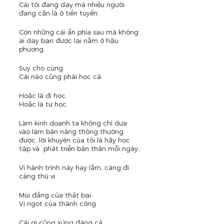
Cái tôi đang dạy mà nhiều người 
đang cần là ở tiền tuyến
Còn những cái ẩn phía sau mà không 
ai dạy bạn được lại nằm ở hậu 
phương.
Suy cho cùng.
Cái nào cũng phải học cả.
Hoặc là đi học.
Hoặc là tự học.
Làm kinh doanh ta không chỉ dựa 
vào làm bản năng thông thường 
được, lời khuyên của tôi là hãy học 
tập và  phát triển bản thân mỗi ngày..
Vì hành trình này hay lắm, càng đi 
càng thú vị
Mùi đắng của thất bại
Vị ngọt của thành công
Cái gì cũng xứng đáng cả.