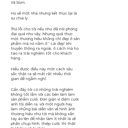
Và bùm..
Họ về một nhà nhưng kết thúc lại là 
sự chia ly.
Thứ lỗi cho tôi nếu như đã nói phóng 
đại quá như vậy. Nhưng quả thực 
một thương hiệu không chỉ đẹp ở sản 
phẩm mà nó nằm ở “ cái đẹp” khi 
truyền thông ra ngoài, ở cách mà họ 
tạo ra trải nghiệm tốt cho khách 
hàng.
Hiểu được điều này một cách sâu 
sắc thật ra sẽ mất rất nhiều thời 
gian để ngẫm nghĩ. 
Gần đây tôi có những trải nghiệm 
không tốt lắm với các bên làm làm 
sản phẩm cưới. Đơn giản vì đám cưới 
anh tôi diễn ra, với một người hay 
làm những bài diễn văn về hình ảnh 
thương hiệu như tôi mà không xắn 
tay áo lên để nhận làm ít nhất là về 
phần chụp hình, thiệp cưới, thì thật 