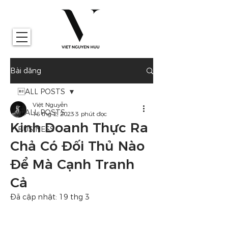
Bài đăng
ALL POSTS
Việt Nguyễn
ALL POSTS
16 thg 2, 2023
3 phút đọc
Kinh Doanh Thực Ra
BUSINESS
Chả Có Đối Thủ Nào
Để Mà Cạnh Tranh
Cả
Đã cập nhật:
19 thg 3