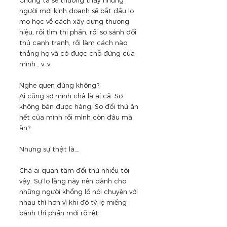
người mới kinh doanh sẽ bắt đầu lọ 
mọ học về cách xây dựng thương 
hiệu, rồi tìm thị phần, rồi so sánh đối 
thủ cạnh tranh, rồi làm cách nào 
thắng họ và có được chỗ đứng của 
mình… v..v
Nghe quen đúng không? 
Ai cũng sợ mình chả là ai cả. Sợ 
không bán được hàng. Sợ đối thủ ăn 
hết của mình rồi mình còn đâu mà 
ăn? 
Nhưng sự thật là….
Chả ai quan tâm đối thủ nhiều tới 
vậy. Sự lo lắng này nên dành cho 
những người khổng lồ nói chuyện với 
nhau thì hơn vì khi đó tỷ lệ miếng 
bánh thị phần mới rõ rệt. 