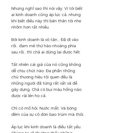
Nhưng nghĩ sao thì nói vậy. Vì tôi biết 
ai kinh doanh cũng áp lực cả, nhưng 
khi biết điều này thì bản thân tôi nhẹ 
nhõm hơn rất nhiều.
Bởi kinh doanh là vô tận… Đã đi vào 
rồi.. đam mê thứ hào nhoáng phía 
sau rồi.. thì chả ai dừng lại được hết.
Tất nhiên cái giá của nó cũng không 
dễ chịu chút nào. Đa phần những 
chủ thương hiệu tôi quen đều là 
những người đã từng rất vất vả để 
gây dựng. Chả có bụi màu hồng nào 
được rải lên họ cả.
Chỉ có mồ hôi. Nước mắt. Và bóng 
đêm của sự cô đơn bao trùm mà thôi.
Áp lực khi kinh doanh là điều tất yếu. 
Chúng ta sẽ thường thấy những 