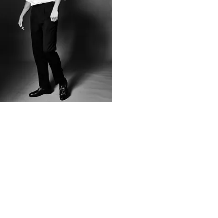
MỨC PHÍ VÀ CÁCH THỨC
ĐĂNG KÝ
Chi phí: 3.5 triệu/ 1 giờ tư vấn
Để đăng ký bạn vui lòng hoàn thành
chuyển khoản theo như hướng dẫn
Techcombank -19036825271010- Nguyen
Huu Viet.