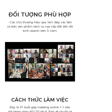
​ĐỐI TƯỢNG PHÙ HỢP
- Các chủ thương hiệu spa, làm đẹp, các bên
có bán sản phẩm dịch vụ cao cấp đắt tiền đã
kinh doanh trên 3 năm.
CÁCH THỨC LÀM VIỆC
Đây là 01 buổi gặp meeting online 1-1 kéo
dài trong vòng 60-120 phút. Bạn sẽ chuẩn bị