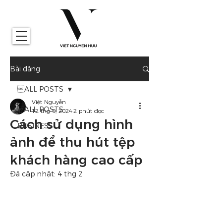
Bài đăng
ALL POSTS
Việt Nguyễn
ALL POSTS
12 thg 9, 2024
2 phút đọc
Cách sử dụng hình
BUSINESS
ảnh để thu hút tệp
khách hàng cao cấp
Đã cập nhật:
4 thg 2