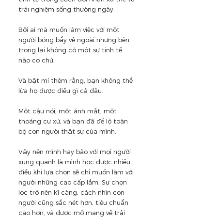
trải nghiệm sống thường ngày.
Bởi ai mà muốn làm việc với một 
người bóng bẩy vẻ ngoài nhưng bên 
trong lại không có một sự tinh tế 
nào cơ chứ.
Và bật mí thêm rằng, bạn không thể 
lừa họ được điều gì cả đâu.
Một câu nói, một ánh mắt, một 
thoáng cư xử, và bạn đã để lộ toàn 
bộ con người thật sự của mình.
Vậy nên mình hay bảo với mọi người 
xung quanh là mình học được nhiều 
điều khi lựa chọn sẽ chỉ muốn làm với 
người những cao cấp lắm. Sự chọn 
lọc trở nên kĩ càng, cách nhìn con 
người cũng sắc nét hơn, tiêu chuẩn 
cao hơn, và được mở mang về trải 