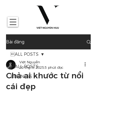
Bài đăng
ALL POSTS
Việt Nguyễn
ALL POSTS
20 thg 9, 2025
3 phút đọc
Chả ai khước từ nổi
BUSINESS
cái đẹp