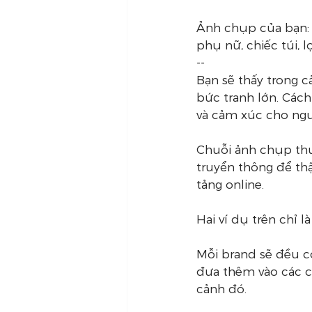
Ảnh chụp của bạn: n
phụ nữ, chiếc túi,
--
Bạn sẽ thấy trong c
bức tranh lớn. Cách
và cảm xúc cho ngư
Chuỗi ảnh chụp thư
truyển thông để thậ
tảng online.
Hai ví dụ trên chỉ 
Mỗi brand sẽ đều c
đưa thêm vào các ch
cảnh đó.