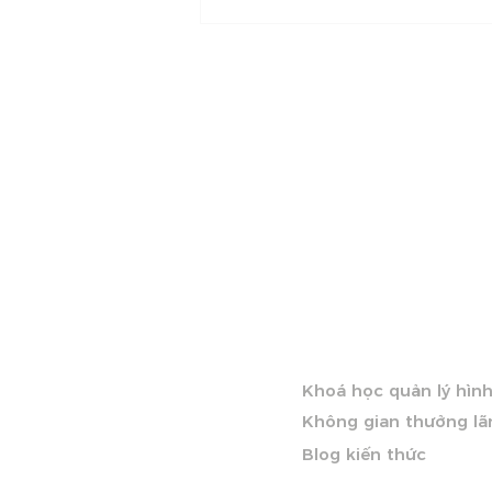
Người duy mỹ có ngôn
ngữ riêng của họ
KHÁM PHÁ VIET NGUY
Khoá học quản lý hìn
Không gian thưởng l
Blog kiến thức