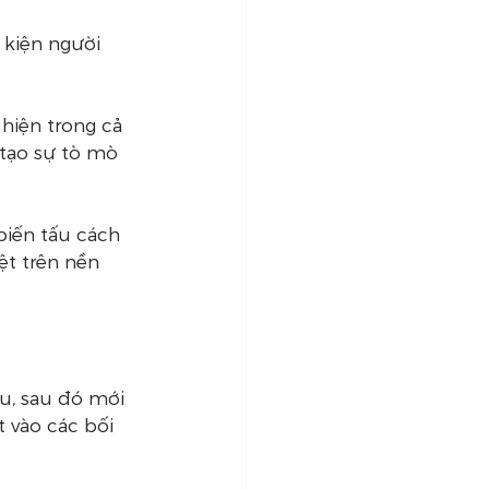
 kiện người 
hiện trong cả 
 tạo sự tò mò 
iến tấu cách 
ệt trên nền 
u, sau đó mới 
 vào các bối 