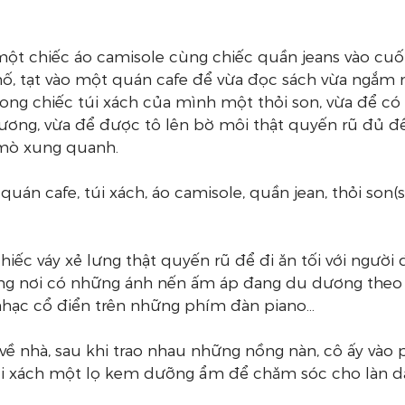
ột chiếc áo camisole cùng chiếc quần jeans vào cuối
hố, tạt vào một quán cafe để vừa đọc sách vừa ngắm 
 trong chiếc túi xách của mình một thỏi son, vừa để có
ơng, vừa để được tô lên bờ môi thật quyến rũ đủ để
mò xung quanh.
uán cafe, túi xách, áo camisole, quần jean, thỏi son
iếc váy xẻ lưng thật quyến rũ để đi ăn tối với người
àng nơi có những ánh nến ấm áp đang du dương theo g
ạc cổ điển trên những phím đàn piano...
ở về nhà, sau khi trao nhau những nồng nàn, cô ấy vào
 túi xách một lọ kem dưỡng ẩm để chăm sóc cho làn 