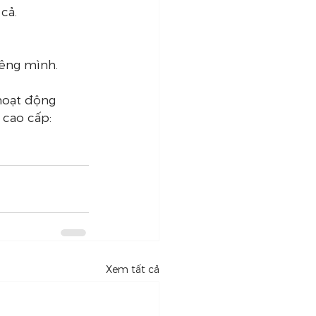
cả.
iêng mình.
hoạt động 
cao cấp: 
Xem tất cả