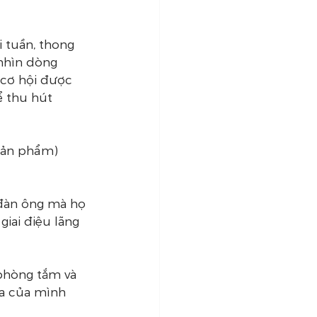
 tuần, thong 
nhìn dòng 
 cơ hội được 
 thu hút 
(sản phẩm)
 đàn ông mà họ 
iai điệu lãng 
 phòng tắm và 
da của mình 