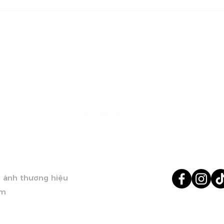
Creative Director & Art
Hoá
Director
đan
đến 
EN HUU
KẾT NỐI VỚ
h ảnh thương hiệu
ãm