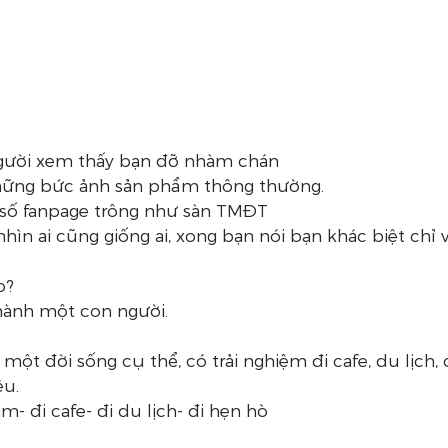
người xem thấy bạn đỡ nhàm chán
hững bức ảnh sản phẩm thông thường.
 số fanpage trông như sàn TMĐT
ìn ai cũng giống ai, xong bạn nói bạn khác biệt chỉ vì
o? 
hành một con người.
 một đời sống cụ thể, có trải nghiệm đi cafe, du lịch
êu.
m- đi cafe- đi du lịch- đi hẹn hò