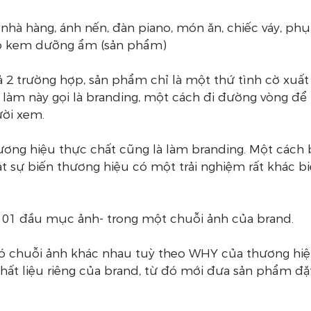
hà hàng, ánh nến, đàn piano, món ăn, chiếc váy, phụ
 lọ kem dưỡng ẩm (sản phẩm)
ả 2 trường hợp, sản phẩm chỉ là một thứ tình cờ xuất 
 làm này gọi là branding, một cách đi đường vòng để
ời xem.
ơng hiệu thực chất cũng là làm branding. Một cách b
t sự biến thương hiệu có một trải nghiệm rất khác bi
là 01 đầu mục ảnh- trong một chuỗi ảnh của brand.
ó chuỗi ảnh khác nhau tuỳ theo WHY của thương hiệ
ất liệu riêng của brand, từ đó mới đưa sản phẩm đặt