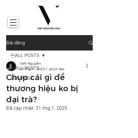
Bài đăng
ALL POSTS
Việt Nguyễn
ALL POSTS
27 thg 1, 2025
1 phút đọc
Chụp cái gì để
BUSINESS
thương hiệu ko bị
đại trà?
Đã cập nhật:
31 thg 1, 2025