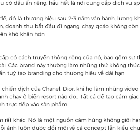
 có dấu ấn riêng, hầu hết là nơi cung cấp dịch vụ sp
 đề, đó là thương hiệu sau 2-3 năm vận hành, lượng k
 hạn, doanh thu bắt đầu đi ngang, chạy qcáo không còn 
ên khó khăn hơn.
ấp có cách truyền thông riêng của nó, bao gồm sự th
oài. Các brand này thường làm những thứ không thúc
ần tuý tạo branding cho thương hiệu về dài hạn.
 chiến dịch của Chanel, Dior, khi họ làm những video
h chạy ở biển resort nào đó.. Tất cả để tạo cảm giác
 trực tiếp vào sản phẩm.
m rất khác. Nó là một nguồn cảm hứng không giới hạn
ỗi ảnh luôn được đổi mới về cả concept lẫn kiểu chu