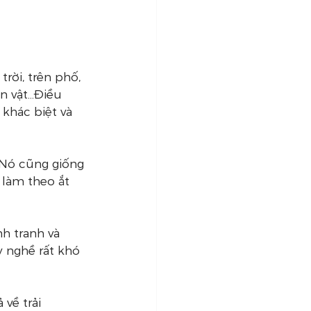
rời, trên phố, 
 vật...Điều 
khác biệt và 
 Nó cũng giống 
 làm theo ắt 
h tranh và 
 nghề rất khó 
về trải 