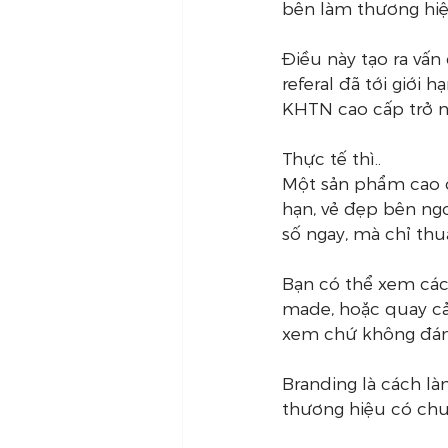
bên làm thương hiệu
Điều này tạo ra vấn
referal đã tới giới
KHTN cao cấp trở n
Thực tế thì..
Một sản phẩm cao c
hạn, vẻ đẹp bên ng
số ngay, mà chỉ thu
Bạn có thể xem các
made, hoặc quay cản
xem chứ không đánh
Branding là cách là
thương hiệu có chu