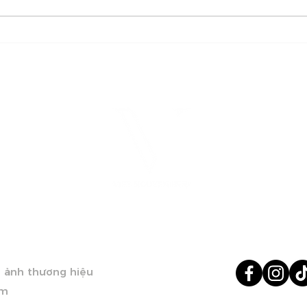
Creative Director & Art
Hoá
Director
đan
đến 
EN HUU
KẾT NỐI VỚ
h ảnh thương hiệu
ãm