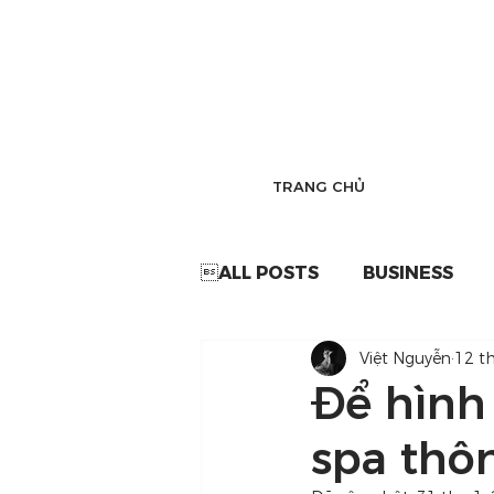
TRANG CHỦ
ALL POSTS
BUSINESS
Việt Nguyễn
12 t
Để hình
spa thô