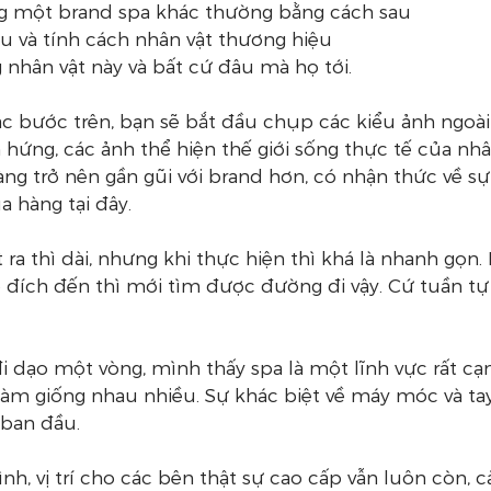
g một brand spa khác thường bằng cách sau
u và tính cách nhân vật thương hiệu
g nhân vật này và bất cứ đâu mà họ tới.
c bước trên, bạn sẽ bắt đầu chụp các kiểu ảnh ngoài t
ứng, các ảnh thể hiện thế giới sống thực tế của nhân
ng trở nên gần gũi với brand hơn, có nhận thức về sự 
hàng tại đây.
 ra thì dài, nhưng khi thực hiện thì khá là nhanh gọn.
 đích đến thì mới tìm được đường đi vậy. Cứ tuần tự
i dạo một vòng, mình thấy spa là một lĩnh vực rất cạn
làm giống nhau nhiều. Sự khác biệt về máy móc và tay
 ban đầu.
h, vị trí cho các bên thật sự cao cấp vẫn luôn còn, cả 