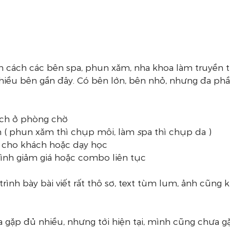
 cách các bên spa, phun xăm, nha khoa làm truyền t
hiều bên gần đây. Có bên lớn, bên nhỏ, nhưng đa ph
ch ở phòng chờ
 ( phun xăm thì chụp môi, làm
 s
pa thì chụp da )
 cho khách hoặc dạy học
ình giảm giá hoặc combo liên tục
 trình bày bài viết rất thô sơ, text tùm lum, ảnh cũng
 gặp đủ nhiều, nhưng tới hiện tại, mình cũng chưa g