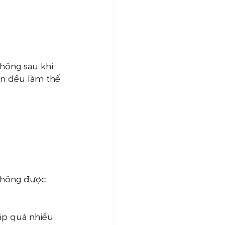
hông sau khi 
ần đều làm thế 
 không được 
ặp quá nhiều 