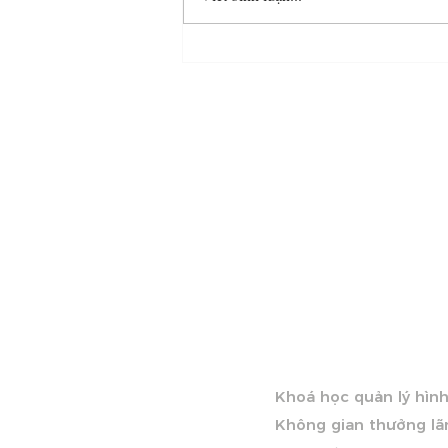
Người duy mỹ có ngôn
ngữ riêng của họ
KHÁM PHÁ VIET NGUY
Khoá học quản lý hìn
Không gian thưởng l