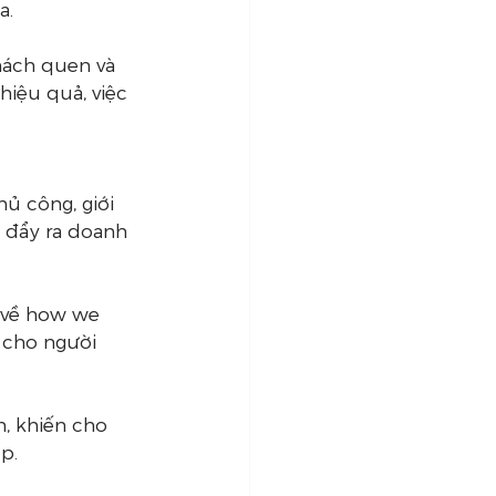
a.
hách quen và 
hiệu quả, việc 
ủ công, giới 
 đẩy ra doanh 
 về how we 
 cho người 
, khiến cho 
p.