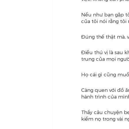
Nếu như bạn gặp tôi
của tôi nói rằng tô
Đúng thế thật mà, v
Điều thú vị là sau k
trung của mọi ngườ
Họ cái gì cũng muố
Càng quen với đồ ăn
hành trình của mìn
Thấy câu chuyện bef
kiếm nọ trong vài ngà