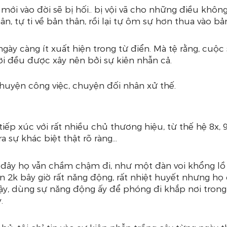
mới vào đời sẽ bị hối.. bị vội vã cho những điều không
n, tự ti về bản thân, rồi lại tự ôm sự hơn thua vào bả
ngày càng ít xuất hiện trong từ điển. Mà tệ rằng, cuộc
i đều được xây nên bởi sự kiên nhẫn cả.
huyện công việc, chuyện đối nhân xử thế.
ếp xúc với rất nhiều chủ thương hiệu, từ thế hệ 8x, 9x
a sự khác biệt thật rõ ràng...
đây họ vẫn chầm chậm đi, như một đàn voi khổng lồ t
n 2k bây giờ rất năng động, rất nhiệt huyết nhưng h
y, dùng sự năng động ấy để phóng đi khắp nơi trong s
.