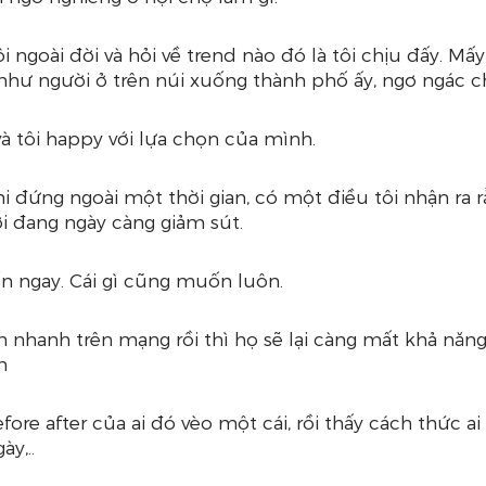
 ngoài đời và hỏi về trend nào đó là tôi chịu đấy. Mấ
i như người ở trên núi xuống thành phố ấy, ngơ ngác ch
à tôi happy với lựa chọn của mình. 
hi đứng ngoài một thời gian, có một điều tôi nhận ra r
i đang ngày càng giảm sút.
n ngay. Cái gì cũng muốn luôn. 
 nhanh trên mạng rồi thì họ sẽ lại càng mất khả năng
h
ore after của ai đó vèo một cái, rồi thấy cách thức ai
y,.. 