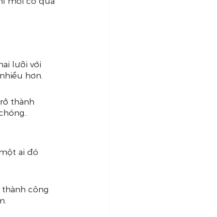
thì mới có quả 
i lưỡi với 
 nhiều hơn.
trở thành 
chóng..
 một ai đó 
a thành công 
m.