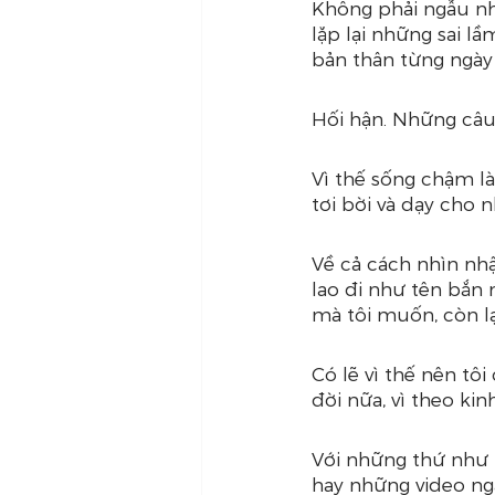
Không phải ngẫu nhi
lặp lại những sai l
bản thân từng ngày 
Hối hận. Những câu
Vì thế sống chậm l
tơi bời và dạy cho n
Về cả cách nhìn nhậ
lao đi như tên bắn 
mà tôi muốn, còn l
Có lẽ vì thế nên t
đời nữa, vì theo ki
Với những thứ như r
hay những video ngắ