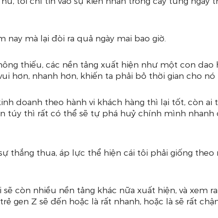
 hủ, tôi chỉ tin vào sự kiên nhẫn trồng cây từng ngày 
m nay mà lại đòi ra quả ngày mai bao giờ.
hông thiếu, các nền tảng xuất hiện như một con dao ha
ui hơn, nhanh hơn, khiến ta phải bỏ thời gian cho nó
inh doanh theo hành vi khách hàng thì lại tốt, còn ai 
n túy thì rất có thể sẽ tự phá huỷ chính mình nhanh 
 sự thắng thua, áp lực thể hiện cái tôi phải giống theo
ới sẽ còn nhiều nền tảng khác nữa xuất hiện, và xem r
trẻ gen Z sẽ đến hoặc là rất nhanh, hoặc là sẽ rất chậ