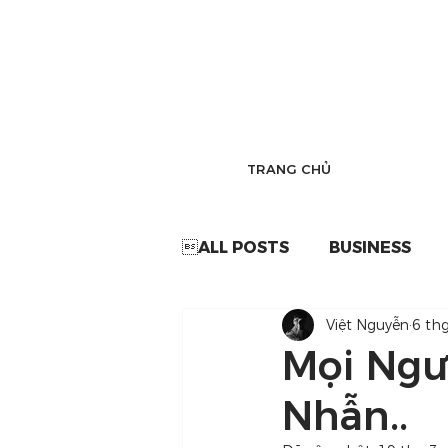
TRANG CHỦ
ALL POSTS
BUSINESS
Việt Nguyễn
6 th
Mọi Ngư
Nhẫn..