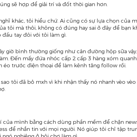
húng sẽ hợp để giải trí và đốt thời gian hơn.
nghĩ khác, tôi hiểu chứ. Ai cũng có sự lựa chọn của mì
ủa tôi mà thôi, không có đúng hay sai ở đây để bạn k
 đấu tay đôi với tôi làm gì. 
y giờ bình thường giống như cân đường hộp sữa vậy, 
làm. Đến mấy đứa nhóc cấp 2 cấp 3 hàng xóm quanh 
 éo trước điện thoại để làm kênh tăng follow rồi.
i sao tôi đã bỏ mxh vì khi nhận thấy nó nhanh vèo vèo
hợ.
trí của mình bằng cách dùng phần mềm để chặn new
ss để nhắn tin với mọi người. Nó giúp tôi chỉ tập tru
i ngó nghiêng ở hội chợ làm gì.