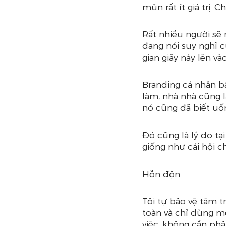
mủn rất ít giá trị. C
Rất nhiều người sẽ 
đang nói suy nghĩ c
gian giãy nảy lên vào
Branding cá nhân bâ
làm, nhà nhà cũng 
nó cũng đã biết uốn
Đó cũng là lý do tạ
giống như cái hội c
Hỗn độn.
Tôi tự bảo vệ tâm 
toàn và chỉ dùng me
việc, không cần phả