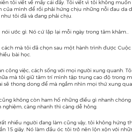
ên tôi viết về mấy cái đấy. Tôi viết vì tôi không muốn
ầm của mình để rồi phải hứng chịu những nỗi đau da 
như tôi đã và đang phải chịu.
 nói ước gì. Nó cứ lặp lại mỗi ngày trong tâm khảm…
à cách mà tôi đã chọn sau một hành trình được Cuộc
hiều bài học. 
n công việc, cách sống với mọi người xung quanh. Tô
nữa mà tôi giữ tâm trí mình tập trung cao độ trong m
ại sẽ thong dong để mà ngắm nhìn mọi thứ xung qua
ôi cũng không còn ham hố những điều gì nhanh chóng
nh nghiệm, càng nhanh thì càng dễ hỏng.
ất nhiều người đang làm cũng vậy, tôi không hứng thú
n 15 giây. Nó làm đầu óc tôi trở nên lộn xộn với nhữ