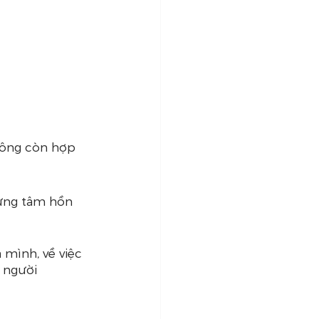
không còn hợp 
hưng tâm hồn 
 mình, về việc 
 người 