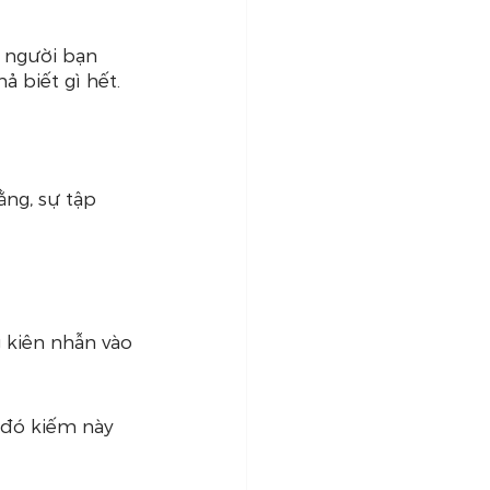
y người bạn 
ả biết gì hết.
ằng, sự tập 
 kiên nhẫn vào 
 đó kiếm này 