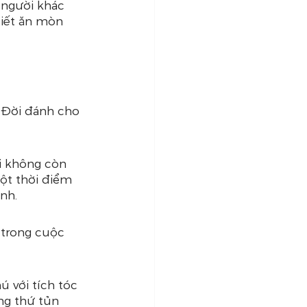
 người khác 
diết ăn mòn 
 Đời đánh cho 
i không còn 
ột thời điểm 
nh.
 trong cuộc 
 với tích tóc 
ng thứ tủn 