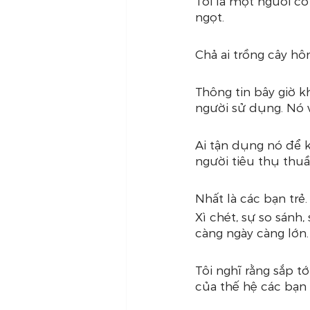
Tôi là một người cổ
ngọt.
Chả ai trồng cây hô
Thông tin bây giờ k
người sử dụng. Nó v
Ai tận dụng nó để k
người tiêu thụ thuầ
Nhất là các bạn trẻ.
Xì chét, sự so sánh,
càng ngày càng lớn.
Tôi nghĩ rằng sắp t
của thế hệ các bạn 