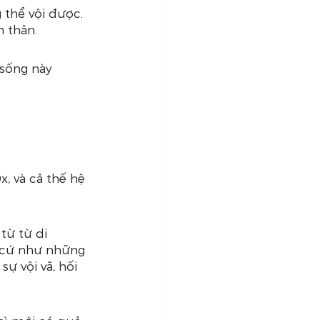
 thể vội được. 
n thân.
 sống này 
, và cả thế hệ 
ừ từ di 
ọ cứ như những 
ự vội vã, hối 