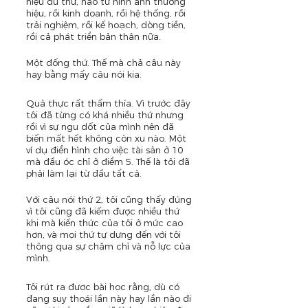
hiệu đủ thứ, nào từ hình ảnh thương 
hiệu, rồi kinh doanh, rồi hệ thống, rồi 
trải nghiệm, rồi kế hoạch, dòng tiền, 
rồi cả phát triển bản thân nữa.
Một đống thứ. Thế mà chả câu này 
hay bằng mấy câu nói kia.
Quả thực rất thấm thía. Vì trước đây 
tôi đã từng có khá nhiều thứ nhưng 
rồi vì sự ngu dốt của mình nên đã 
biến mất hết không còn xu nào. Một 
ví dụ điển hình cho việc tài sản ở 10 
mà đầu óc chỉ ở điểm 5. Thế là tôi đã 
phải làm lại từ đầu tất cả.
Với câu nói thứ 2, tôi cũng thấy đúng 
vì tôi cũng đã kiếm được nhiều thứ 
khi mà kiến thức của tôi ở mức cao 
hơn, và mọi thứ tự dưng đến với tôi 
thông qua sự chăm chỉ và nỗ lực của 
mình.
Tôi rút ra được bài học rằng, dù có 
đang suy thoái lần này hay lần nào đi 