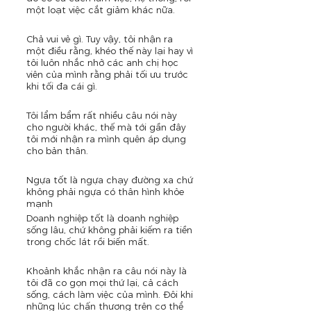
một loạt việc cắt giảm khác nữa.
Chả vui vẻ gì. Tuy vậy, tôi nhận ra 
một điều rằng, khéo thế này lại hay vì 
tôi luôn nhắc nhở các anh chị học 
viên của mình rằng phải tối ưu trước 
khi tối đa cái gì.
Tôi lẩm bẩm rất nhiều câu nói này 
cho người khác, thế mà tới gần đây 
tôi mới nhận ra mình quên áp dụng 
cho bản thân.
Ngựa tốt là ngựa chạy đường xa chứ 
không phải ngựa có thân hình khỏe 
mạnh
Doanh nghiệp tốt là doanh nghiệp 
sống lâu, chứ không phải kiếm ra tiền 
trong chốc lát rồi biến mất.
Khoảnh khắc nhận ra câu nói này là 
tôi đã co gọn mọi thứ lại, cả cách 
sống, cách làm việc của mình. Đôi khi 
những lúc chấn thương trên cơ thể 