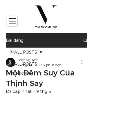
Bài đăng
ALL POSTS
Việt Nguyễn
ALL POSTS
6 thg 11, 2023
3 phút đọc
Một Đêm Suy Của
BUSINESS
Thịnh Say
Đã cập nhật:
19 thg 3