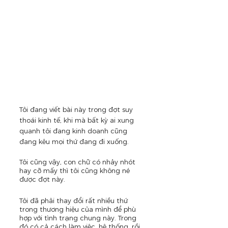
Tôi đang viết bài này trong đợt suy 
thoái kinh tế, khi mà bất kỳ ai xung 
quanh tôi đang kinh doanh cũng 
đang kêu mọi thứ đang đi xuống.
Tôi cũng vậy, con chữ có nhảy nhót 
hay cỡ mấy thì tôi cũng không né 
được đợt này. 
Tôi đã phải thay đổi rất nhiều thứ 
trong thương hiệu của mình để phù 
hợp với tình trạng chung này. Trong 
đó có cả cách làm việc, hệ thống, rồi 