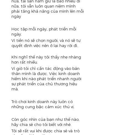
nữa, tài sản nắm giữ là bao nhiêu đi 
nữa, tôi vẫn luôn quan niệm mình 
phải tăng khả năng của mình lên mỗi 
ngày
Học tập mỗi ngày, phát triển mỗi 
ngày.
Vì tiền nó sẽ chọn người, và nó sẽ tự 
quyết định việc nên ở lại hay rời đi. 
Khi nghĩ thế này tôi thấy nhẹ nhàng 
hơn rất nhiều.
Vì giờ tôi chỉ cần tác động vào bản 
thân mình là được. Việc kinh doanh 
hiếm khi nào phát triển nhanh người 
sự phát triển của chủ thương hiệu 
mà.
Trò chơi kinh doanh này luôn có 
những cung bậc cảm xúc thú vị.
Còn góc nhìn của bạn như thế nào, 
hãy chia sẻ cho tôi biết với nhé.
Tôi sẽ rất vui khi được chia sẻ và trò 