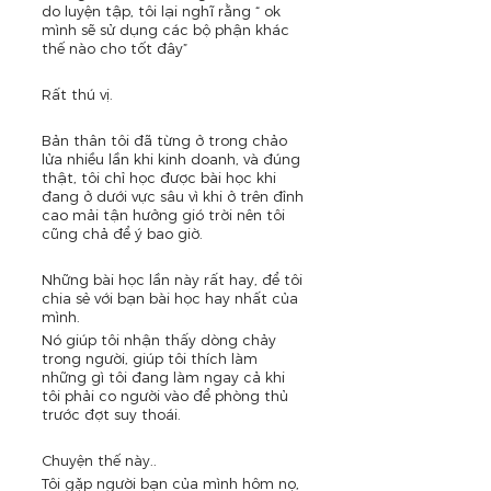
do luyện tập, tôi lại nghĩ rằng “ ok 
mình sẽ sử dụng các bộ phận khác 
thế nào cho tốt đây” 
Rất thú vị.
Bản thân tôi đã từng ở trong chảo 
lửa nhiều lần khi kinh doanh, và đúng 
thật, tôi chỉ học được bài học khi 
đang ở dưới vực sâu vì khi ở trên đỉnh 
cao mải tận hưởng gió trời nên tôi 
cũng chả để ý bao giờ.
Những bài học lần này rất hay, để tôi 
chia sẻ với bạn bài học hay nhất của 
mình.
Nó giúp tôi nhận thấy dòng chảy 
trong người, giúp tôi thích làm 
những gì tôi đang làm ngay cả khi 
tôi phải co người vào để phòng thủ 
trước đợt suy thoái.
Chuyện thế này..
Tôi gặp người bạn của mình hôm nọ, 