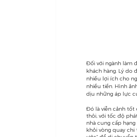
Đối với ngành làm 
khách hàng. Lý do 
nhiều lợi ích cho n
nhiều tiền. Hình ả
dịu những áp lực cu
Đó là viễn cảnh tốt
thôi, với tốc độ ph
nhà cung cấp hạng 
khỏi vòng quay chi 
ước” để di chuyển t