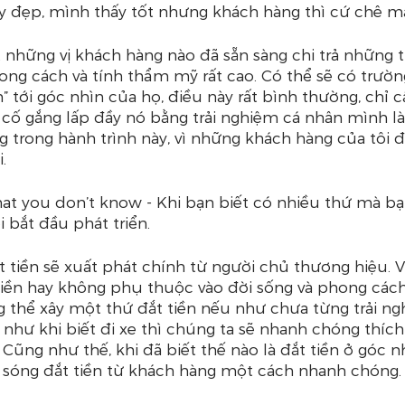
y đẹp, mình thấy tốt nhưng khách hàng thì cứ chê mà
 những vị khách hàng nào đã sẵn sàng chi trả những th
ong cách và tính thẩm mỹ rất cao. Có thể sẽ có trườ
” tới góc nhìn của họ, điều này rất bình thường, chỉ c
cố gắng lấp đầy nó bằng trải nghiệm cá nhân mình là
ng trong hành trình này, vì những khách hàng của tôi 
. 
 you don’t know - Khi bạn biết có nhiều thứ mà bạn
 bắt đầu phát triển.
t tiền sẽ xuất phát chính từ người chủ thương hiệu. 
tiền hay không phụ thuộc vào đời sống và phong cách
g thể xây một thứ đắt tiền nếu như chưa từng trải ng
g như khi biết đi xe thì chúng ta sẽ nhanh chóng thích
 Cũng như thế, khi đã biết thế nào là đắt tiền ở góc n
 sóng đắt tiền từ khách hàng một cách nhanh chóng.