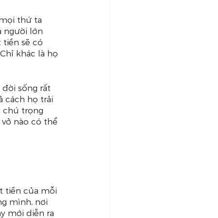
mọi thứ ta 
 người lớn 
tiền sẽ có 
 Chỉ khác là họ 
 đời sống rất 
 cách họ trải 
 chú trọng 
 vở nào có thể 
t tiền của mỗi 
g mình, nơi 
y mới diễn ra 