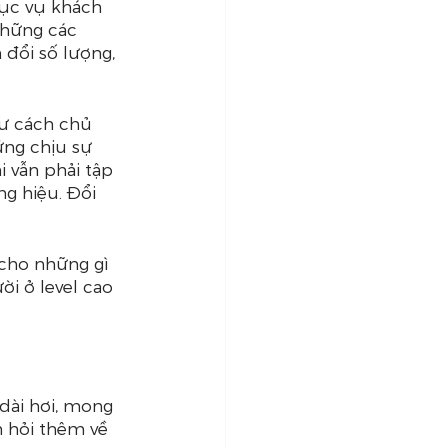
hục vụ khách 
những các 
 đổi số lượng, 
tư cách chủ 
ứng chịu sự 
 vẫn phải tập 
g hiệu. Đổi 
cho những gì 
ời ở level cao 
dài hơi, mong 
 hỏi thêm về 