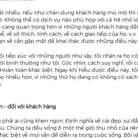
 rất nhiều, nếu như chân dung khách hàng mù mờ thì 
 Không thể có dịch vụ nào phù hợp với cả trẻ nhỏ và
ẽ càng quan trọng hơn vì những người khách hàng đắt 
, về sở thích, tính cách, về cách giao tiếp của họ, v..v.
bạn sẽ cần gặp mặt để khai thác được những điều này.
ội tiếp xúc với những người như vậy, tôi nhận ra họ có
i bình thường như tôi. Góc nhìn, cách suy nghĩ, rồi cả
oàn toàn khác biệt. Ngay khi hiểu được điều này, tôi
họ nhiều hơn, vì những thứ họ đang có không có sách
.
ền - đối với khách hàng
phải ai cũng khen ngon. Định nghĩa về cái đẹp, sự đắ
u. Chúng ta đều sống ở một thế giới thu nhỏ của riên
hác biệt về mọi vấn đề diễn ra trong cuộc sống. Bởi vậ