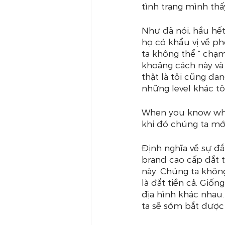
tình trạng mình thấ
Như đã nói, hầu hết
họ có khẩu vị về ph
ta không thể “ chạm
khoảng cách này và 
thật là tôi cũng đa
những level khác tôi
When you know what
khi đó chúng ta mới
Định nghĩa về sự đắ
brand cao cấp đắt 
này. Chúng ta khôn
là đắt tiền cả. Giốn
địa hình khác nhau.
ta sẽ sớm bắt được