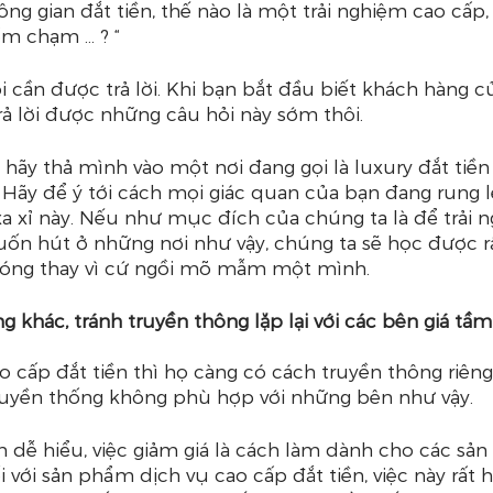
ng gian đắt tiền, thế nào là một trải nghiệm cao cấp, 
ểm chạm … ? “
i cần được trả lời. Khi bạn bắt đầu biết khách hàng củ
trả lời được những câu hỏi này sớm thôi.
 hãy thả mình vào một nơi đang gọi là luxury đắt tiền 
. Hãy để ý tới cách mọi giác quan của bạn đang rung lê
a xỉ này. Nếu như mục đích của chúng ta là để trải n
uốn hút ở những nơi như vậy, chúng ta sẽ học được r
óng thay vì cứ ngồi mõ mẫm một mình.
g khác, tránh truyền thông lặp lại với các bên giá tầm
 cấp đắt tiền thì họ càng có cách truyền thông riêng
ruyền thống không phù hợp với những bên như vậy. 
n dễ hiểu, việc giảm giá là cách làm dành cho các sản
 với sản phẩm dịch vụ cao cấp đắt tiền, việc này rất h