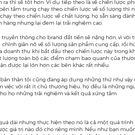
ra thì sẽ tốt hơn. Ví dụ tiếp theo là về chiến lược p
bên tầm trung chạy theo chiến lược về số lượng thì 
 chạy theo chiến lược về chất lượng, họ sẵn sàng đánh
h hàng nhưng lại đem lại trải nghiệm cao.
 truyền thông cho brand đắt tiền sẽ nặng hơn, vì với 
 chỉnh giãn nở về số lượng sản phẩm cung cấp, rồi h
a doanh thu khi bắt đầu theo chiến lược này trong khi
t lượng toàn bộ các điểm chạm bao quanh của thươn
hận được lại lớn hơn các bên khác rất nhiều.
vì bản thân tôi cũng đang áp dụng những thứ như vậy 
m việc với rất ít chủ thương hiệu, họ đều là những ngư
 cho họ những trải nghiệm và kết quả xứng tầm. 
quá dài nhưng thực hiện theo nó là cả một quá trình 
ược giá trị nào đó cho riêng mình. Nếu như bạn muốn