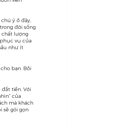
chú ý ở đây, 
trong đời sống 
c chất lượng 
 phục vụ của 
ầu như ít 
cho bạn. Bởi 
đắt tiền. Với 
nhìn” của 
cách mà khách 
i sẽ gói gọn 