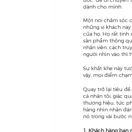
dành cho mình.
Một nơi chăm sóc ca
những vị khách này 
của họ. Họ rất tinh 
sản phẩm thông qua
nhân viên, cách tru
người nhìn vào thì 
Sự khắt khe này tươ
vậy, mọi điểm chạm
Quay trở lại tiêu đ
cá nhân tôi, giác q
thương hiệu, tức p
hàng nhìn nhận đánh
nó trong vài bước n
1. Khách hàng bạn n