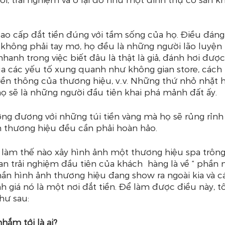
o cấp đắt tiền đúng với tầm sống của họ. Điều đáng 
không phải tay mơ, họ đều là những người lão luyện 
nhanh trong việc biết đâu là thật là giả, đánh hơi đượ
 các yếu tố xung quanh như không gian store, cách
yền thông của thương hiệu, v..v. Những thứ nhỏ nhặt h
họ sẽ là những người đầu tiên khai phá mảnh đất ấy.
ng đương với những túi tiền vàng mà họ sẽ rủng rỉnh 
 thương hiệu đều cần phải hoàn hảo.
ề, làm thế nào xây hình ảnh một thương hiệu spa trông 
uan trải nghiệm đầu tiên của khách  hàng là về “ phần 
hần hình ảnh thương hiệu đang show ra ngoài kia và 
 giá nó là một nơi đắt tiền. Để làm được điều này, tô
hư sau: 
hắm tới là ai?