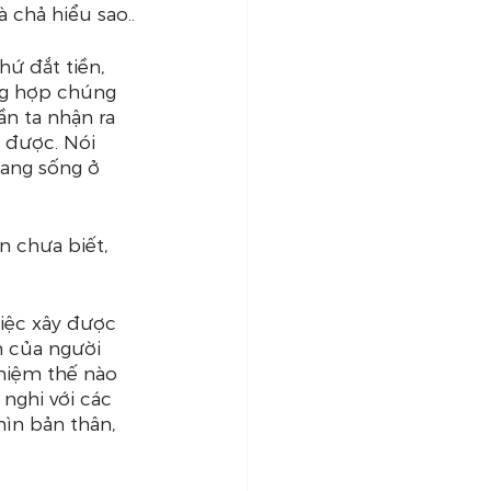
 chả hiểu sao..
ứ đắt tiền, 
ng hợp chúng 
ần ta nhận ra 
 được. Nói 
đang sống ở 
 chưa biết, 
Việc xây được 
 của người 
hiệm thế nào 
 nghi với các 
hìn bản thân, 