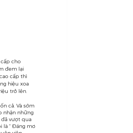
 cấp cho 
m đem lại 
cao cấp thì 
ng hiệu xoa 
ệu trở lên.
ốn cả. Và sớm 
hấp nhận những 
 đã vượt qua 
i là “ Đáng mơ 
huôn viên 