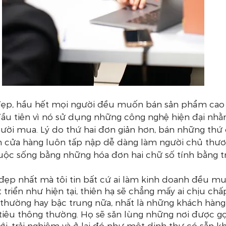
đẹp, hầu hết mọi người đều muốn bán sản phẩm cao
đầu tiên vì nó sử dụng những công nghệ hiện đại nhằ
gười mua. Lý do thứ hai đơn giản hơn, bán những thứ 
nh cửa hàng luôn tấp nập dễ dàng làm người chủ thươ
ộc sống bằng những hóa đơn hai chữ số tính bằng tri
 đẹp nhất mà tôi tin bất cứ ai làm kinh doanh đều mu
át triển như hiện tại, thiên hạ sẽ chẳng mấy ai chịu c
thường hay bậc trung nữa, nhất là những khách hàng
tiêu thông thường. Họ sẽ săn lùng những nơi được gọ
ới, trải nghiệm và ở lại đó như một dinh thự có sẵn k