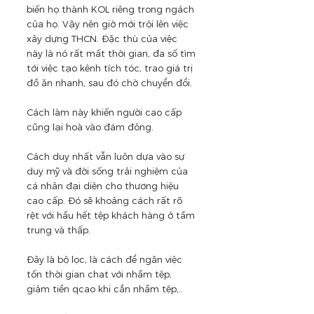
biến họ thành KOL riêng trong ngách 
của họ. Vậy nên giờ mới trội lên việc 
xây dựng THCN. Đặc thù của việc 
này là nó rất mất thời gian, đa số tìm 
tới việc tạo kênh tích tóc, trao giá trị 
đồ ăn nhanh, sau đó chờ chuyển đổi. 
Cách làm này khiến người cao cấp 
cũng lại hoà vào đám đông.
Cách duy nhất vẫn luôn dựa vào sự 
duy mỹ và đời sống trải nghiệm của 
cá nhân đại diện cho thương hiệu 
cao cấp. Đó sẽ khoảng cách rất rõ 
rệt với hầu hết tệp khách hàng ở tầm 
trung và thấp.
Đây là bộ lọc, là cách để ngăn việc 
tốn thời gian chat với nhầm tệp, 
giảm tiền qcao khi cắn nhầm tệp,..