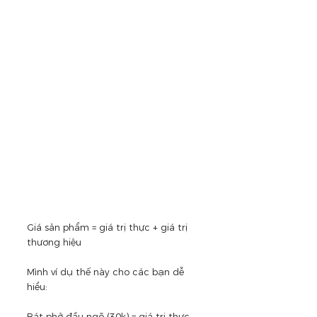
Giá sản phẩm = giá trị thực + giá trị 
thương hiệu
Mình ví dụ thế này cho các bạn dễ 
hiểu:
Bát phở đầu ngõ (30k) = giá trị thực 