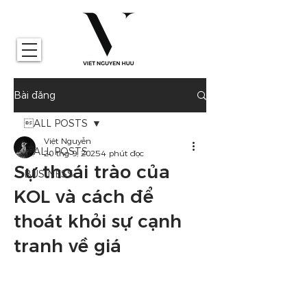
Bài đăng
ALL POSTS
Việt Nguyễn
ALL POSTS
20 thg 9, 2025
4 phút đọc
Sự thoái trào của
BUSINESS
KOL và cách để
thoát khỏi sự cạnh
tranh về giá