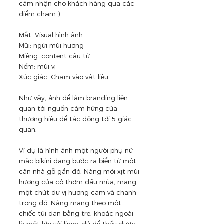
cảm nhận cho khách hàng qua các 
điểm chạm )
Mắt: Visual hình ảnh
Mũi: ngửi mùi hương
Miệng: content câu từ
Nếm: mùi vị
Xúc giác: Chạm vào vật liệu
Như vậy, ảnh để làm branding liên 
quan tới nguồn cảm hứng của 
thương hiệu để tác động tới 5 giác 
quan. 
Ví dụ là hình ảnh một người phụ nữ 
mặc bikini đang bước ra biển từ một 
căn nhà gỗ gần đó. Nàng mới xịt mùi 
hương của cỏ thơm đầu mùa, mang 
một chút dư vị hương cam và chanh 
trong đó. Nàng mang theo một 
chiếc túi dan bằng tre, khoác ngoài 