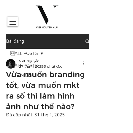
Bài đăng
ALL POSTS
Việt Nguyễn
ALL POSTS
27 thg 1, 2025
3 phút đọc
Vừa muốn branding
BUSINESS
tốt, vừa muốn mkt
ra số thì làm hình
ảnh như thế nào?
Đã cập nhật:
31 thg 1, 2025