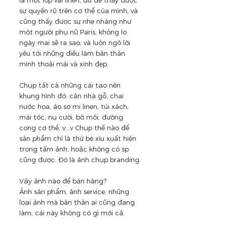
là một lớp vải linen, đủ để thấy được 
sự quyến rũ trên cơ thể của mình, và 
cũng thấy được sự nhẹ nhàng như 
một người phụ nữ Paris, không lo 
ngày mai sẽ ra sao, và luôn ngỏ lời 
yêu tới những điều làm bản thân 
mình thoải mái và xinh đẹp.
Chụp tất cả những cái tạo nên 
khung hình đó: căn nhà gỗ, chai 
nước hoa, áo sơ mi linen, túi xách, 
mái tóc, nụ cười, bờ môi, đường 
cong cơ thể, v...v Chụp thế nào để 
sản phẩm chỉ là thứ bé xíu xuất hiện 
trong tấm ảnh, hoặc không có sp 
cũng được. Đó là ảnh chụp branding.
Vậy ảnh nào để bán hàng?
Ảnh sản phẩm, ảnh service, những 
loại ảnh mà bản thân ai cũng đang 
làm, cái này không có gì mới cả.